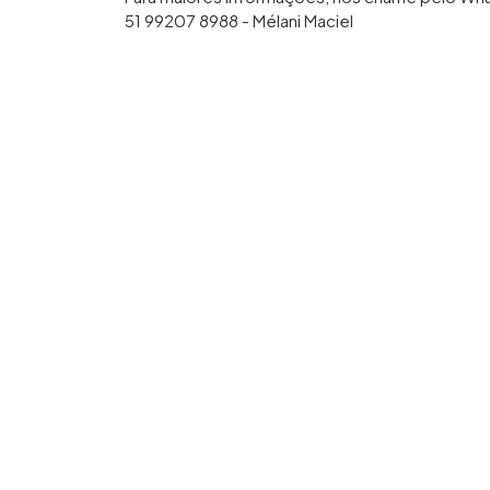
51 99207 8988 - Mélani Maciel
51 99718 9347 - Karoline Lopes
51 99610 1295 - Weslei Maciel
51 99221 8191 - Vitor Hugo Maciel
Imóveis semelhantes
FINANCIÁVEL
289
Terreno em Condomínio
V