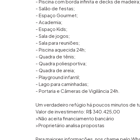
- Piscina com borda infinita e decks de madeira
- Salão de festas;
- Espaço Gourmet;
- Academia;
- Espaço Kids;
- Sala de jogos;
- Sala para reuniões;
- Piscina aquecida 24h;
- Quadra de tênis;
- Quadra poliesportiva;
- Quadra de areia;
- Playground infantil;
- Lago para caminhadas;
- Portaria e Câmeras de Vigilância 24h.
Um verdadeiro refúgio há poucos minutos de t
Valor de investimento: R$ 340.425,00
>Não aceita financiamento bancário
>Proprietário analisa propostas
Para maiores informações, nos chame pelo Wh