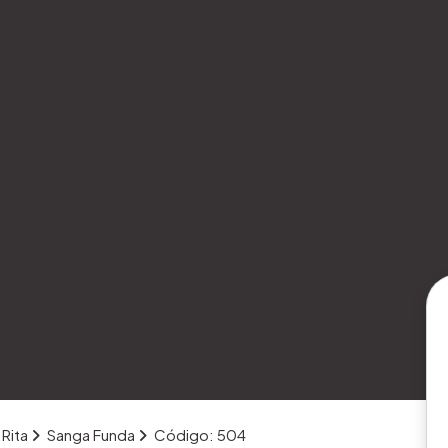
 Rita
Sanga Funda
Código: 504