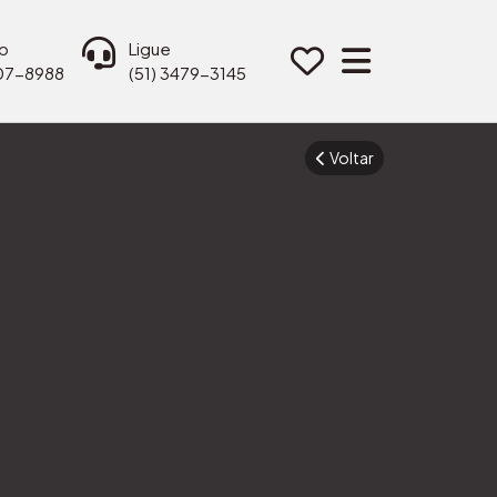
p
Ligue
207-8988
(51) 3479-3145
Voltar