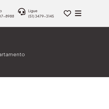
p
Ligue
207-8988
(51) 3479-3145
partamento