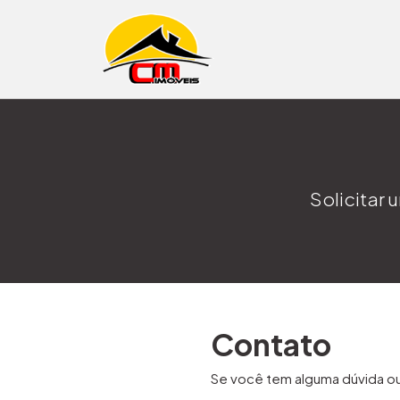
Pular para o conteúdo
Solicitar
Contato
Se você tem alguma dúvida o