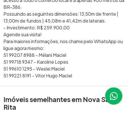
acesso a todo o comércio local e a apenas 900 metros da
BR-386.
Possuindo as seguintes dimensões: 13,50m de frente |
13,00m de fundos | 45,08m e 41,42m de laterais.
- Investimento: R$ 259.900,00
Agende sua visita!
Para maiores informações, nos chame pelo WhatsApp ou
ligue agora mesmo:
51 99207 8988 - Mélani Maciel
51 99718 9347 - Karoline Lopes
51 99610 1295 - Weslei Maciel
51 99221 8191 - Vitor Hugo Maciel
Imóveis semelhantes em Nova Santa
Rita
169