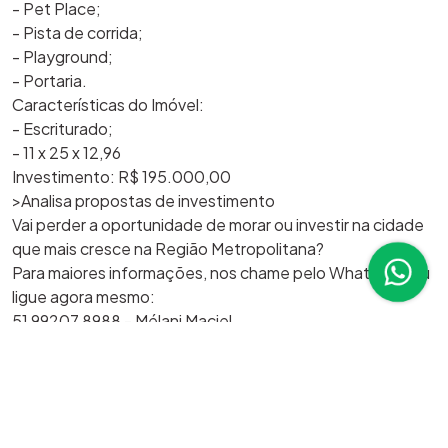
- Pet Place;
- Pista de corrida;
- Playground;
- Portaria.
Características do Imóvel:
- Escriturado;
- 11 x 25 x 12,96
Investimento: R$ 195.000,00
>Analisa propostas de investimento
Vai perder a oportunidade de morar ou investir na cidade
que mais cresce na Região Metropolitana?
Para maiores informações, nos chame pelo WhatsApp ou
ligue agora mesmo:
51 99207 8988 - Mélani Maciel
51 99718 9347 - Karoline Lopes
51 99610 1295 - Weslei Maciel
51 99221 8191 - Vitor Hugo Maciel