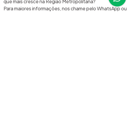
que mais cresce na Região Metropolitana?
Para maiores informações, nos chame pelo WhatsApp ou
ligue agora mesmo:
51 99207 8988 - Mélani Maciel
51 99718 9347 - Karoline Lopes
51 99610 1295 - Weslei Maciel
51 99221 8191 - Vitor Hugo Maciel
Imóveis semelhantes em Nova Santa
Rita
105