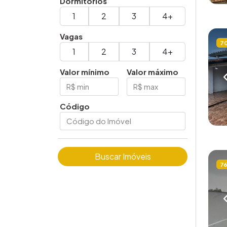
Dormitórios
1
2
3
4+
Vagas
7
1
2
3
4+
Valor mínimo
Valor máximo
Código
Buscar Imóveis
7