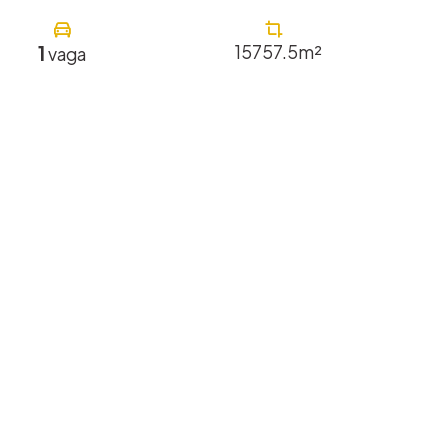
1
15757.5m²
vaga