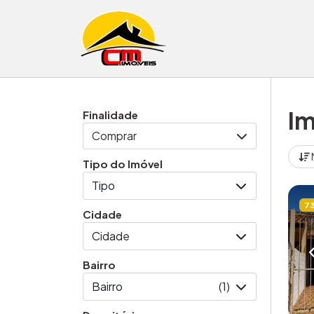
Pular para o conteúdo
Im
Finalidade
Comprar
Tipo do Imóvel
Tipo
7
Cidade
Cidade
Bairro
Bairro
(1)