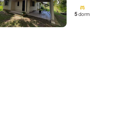
5
dorm