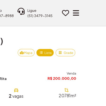
p
Ligue
207-8988
(51) 3479-3145
)
Mapa
Lista
Grade
Venda
R$ 200.000,00
Rita
2
20781m²
vagas