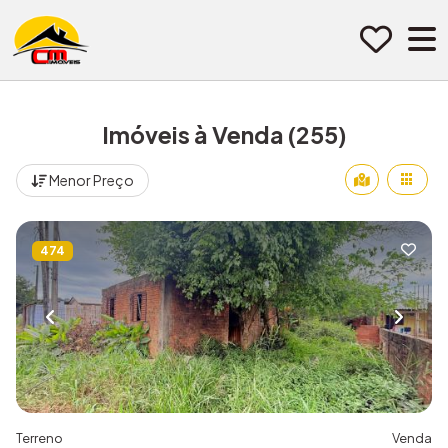
Pular para o conteúdo
Imóveis à Venda (255)
Menor Preço
474
Terreno
Venda