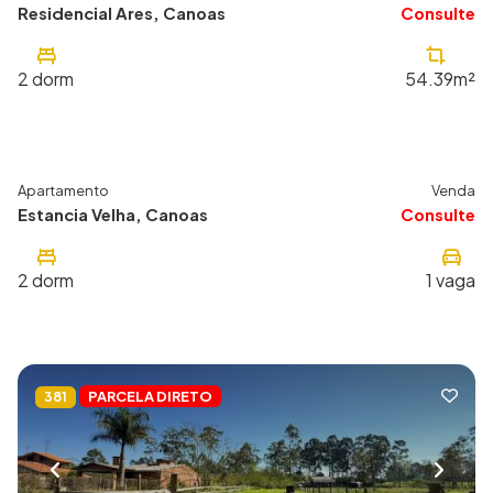
Residencial Ares, Canoas
Consulte
2
dorm
54.39m²
Apartamento
Venda
715
Estancia Velha, Canoas
Consulte
2
dorm
1
vaga
PARCELA DIRETO
381