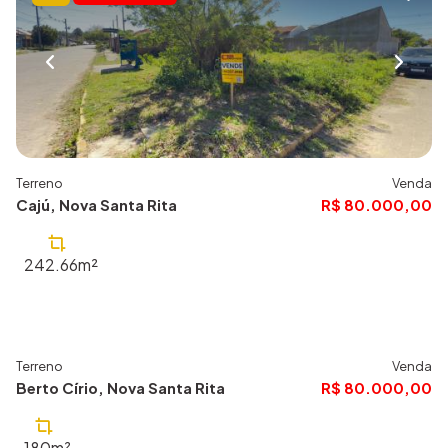
Terreno
Venda
Cajú, Nova Santa Rita
R$ 80.000,00
242.66m²
Terreno
Venda
644
Berto Círio, Nova Santa Rita
R$ 80.000,00
180m²