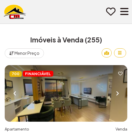
Pular para o conteúdo
Imóveis à Venda (255)
Menor Preço
FINANCIÁVEL
700
Apartamento
Venda