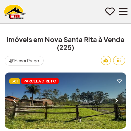
Pular para o conteúdo
Imóveis em Nova Santa Rita à Venda
(225)
Menor Preço
PARCELA DIRETO
381