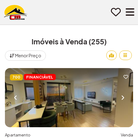
Pular para o conteúdo
Imóveis à Venda (255)
Menor Preço
FINANCIÁVEL
700
Apartamento
Venda