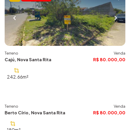
Terreno
Venda
Cajú, Nova Santa Rita
R$ 80.000,00
242.66m²
Terreno
Venda
644
Berto Círio, Nova Santa Rita
R$ 80.000,00
180m²