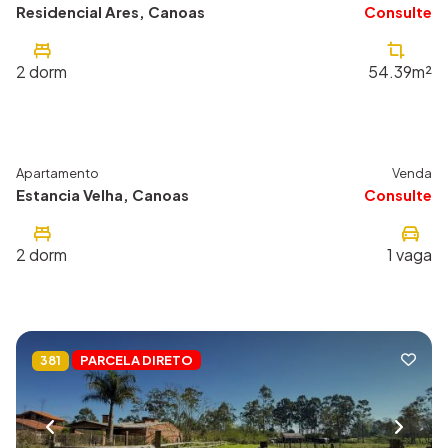
Residencial Ares, Canoas
Consulte
2
dorm
54.39m²
Apartamento
Venda
715
Estancia Velha, Canoas
Consulte
2
dorm
1
vaga
PARCELA DIRETO
381